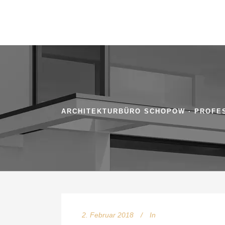
AKTUELLE MOMENTE
HI
Le Corbusier Architektur in Indien
Di
10. Januar 2018
si
Erstentwurf Mehrfamilienhaus
au
8. August 2017
ke
Mehrfamilienhaus Wesseling voll
od
im Plan
20. März 2017
un
ve
Zu
str
2. Februar 2018
In
LE