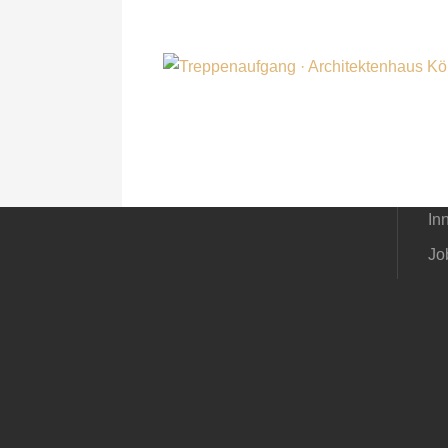
3D
Gr
Ba
Ba
Al
In
Jo